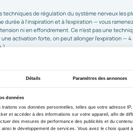
es techniques de régulation du système nerveux les 
 durée à l’inspiration et à l’expiration — vous rame
urtension ni en effondrement. Ce n’est pas une techniq
 une activation forte, on peut allonger l’expiration — 4
e.)
: amélioration de la variabilité cardiaque, régulation d
re — idéalement 3 fois par jour —, les bénéfices s’acc
Détails
Paramètres des annonces
vos données
exe des mains — 2 à 3 minutes
s
traitons vos données personnelles, telles que votre adresse IP, 
r et accéder à des informations sur votre appareil, afin de diff
ectuer des mesures de performance des publicités et du contenu,
 ainsi le développement de services. Vous avez le choix quant à 