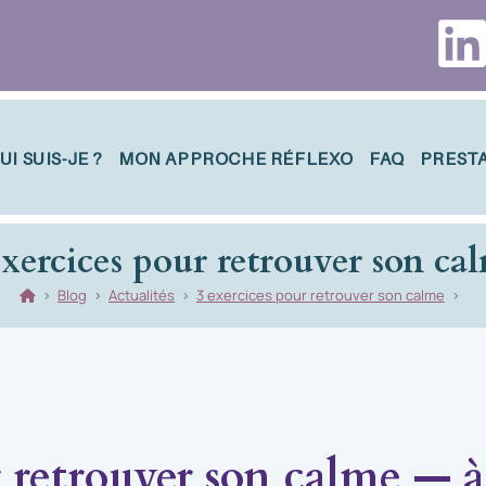
UI SUIS-JE ?
MON APPROCHE RÉFLEXO
FAQ
PREST
exercices pour retrouver son ca
>
Blog
>
Actualités
>
3 exercices pour retrouver son calme
>
r retrouver son calme — à