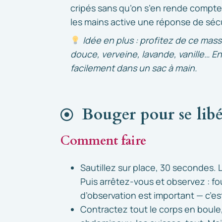
e
cripés sans qu’on s’en rende compte e
n
les mains active une réponse de sécur
t
e
Idée en plus : profitez de ce mas
m
douce, verveine, lavande, vanille… En 
e
facilement dans un sac à main.
n
t
Bouger pour se libé
Comment faire
Sautillez sur place, 30 secondes. 
Puis arrêtez-vous et observez : f
d’observation est important — c’est
Contractez tout le corps en boule,