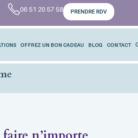
06 51 20 57 58
PRENDRE RDV
ATIONS
OFFREZ UN BON CADEAU
BLOG
CONTACT
lme
 faire n’importe