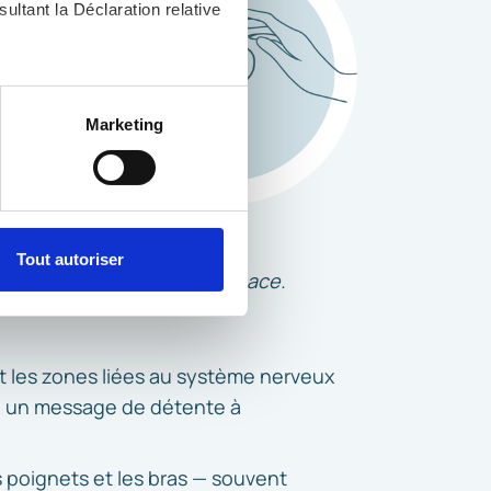
us vous
ultant la Déclaration relative
gauche.
, reportez-vous à la
section «
minute.
claration sur les cookies.
Marketing
rcles.
du pouce
nnalités relatives aux médias
on de notre site avec nos
 d'autres informations que
Tout autoriser
au. Discret, immédiat, efficace.
t les zones liées au système nerveux
yez un message de détente à
 poignets et les bras — souvent