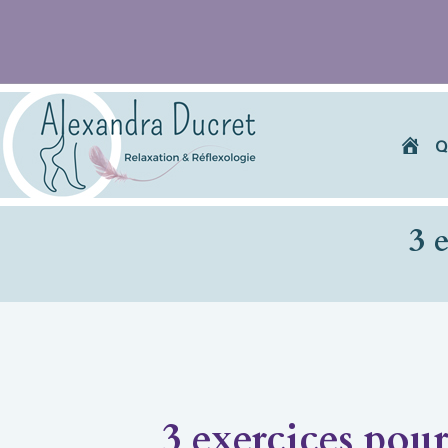
Q
3 
3 exercices pou