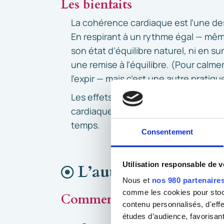
Les bienfaits
La cohérence cardiaque est l’une d
En respirant à un rythme égal — même
son état d’équilibre naturel, ni en s
une remise à l’équilibre. (Pour calmer
l’expir — mais c’est une autre pratiqu
Les effets sont rapides et mesurables 
cardiaque. Avec une pratique réguliè
temps.
Consentement
Utilisation responsable de 
L’auto-massage réfl
Nous et
nos 980 partenaire
comme les cookies pour stocke
Comment faire
contenu personnalisés, d'eff
études d’audience, favorisant