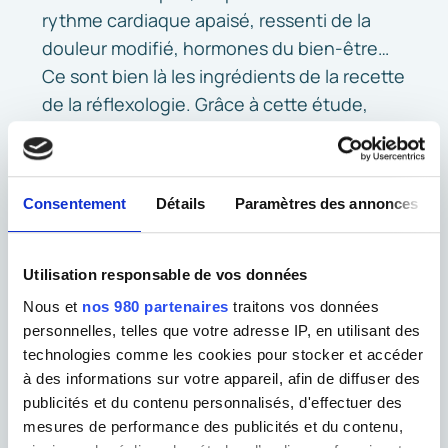
rythme cardiaque apaisé, ressenti de la
douleur modifié, hormones du bien-être…
Ce sont bien là les ingrédients de la recette
de la réflexologie. Grâce à cette étude,
nous retrouvons le principe d’action des
techniques réflexes de relaxation :
Consentement
Détails
Paramètres des annonces
agir sur le système nerveux et
hormonal pour induire un état de
relaxation profonde,
Utilisation responsable de vos données
réguler le stress,
Nous et
nos 980 partenaires
traitons vos données
ré-équilibrer la communication au sein
personnelles, telles que votre adresse IP, en utilisant des
de l’organisme,
technologies comme les cookies pour stocker et accéder
à des informations sur votre appareil, afin de diffuser des
apaiser le ressenti de la douleur.
publicités et du contenu personnalisés, d'effectuer des
mesures de performance des publicités et du contenu,
Retrouver l’intégralité de l’article :